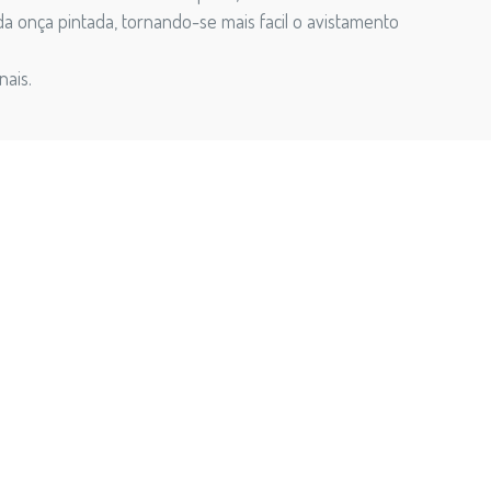
a onça pintada, tornando-se mais facil o avistamento
ais.
orrer no Pantanal, mas deseja de qualquer modo
3 é o mais indicado: em apenas 3 dias, oferece um
edagem em agradáveis e acolhedoras pousadas.