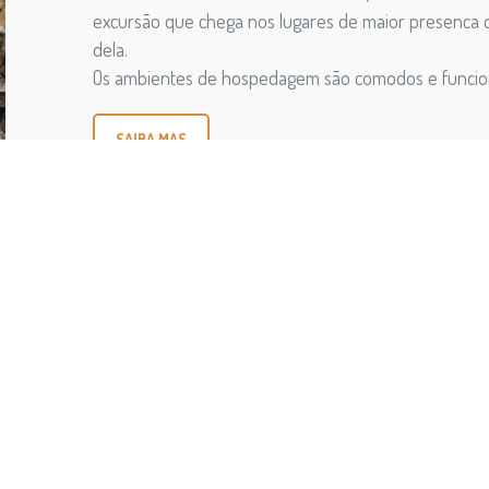
excursão que chega nos lugares de maior presenca d
dela.
Os ambientes de hospedagem são comodos e funcion
SAIBA MAS
TOUR 3: VELOCI PANTA
Dias
: 3
Overview
: Para quem tem pouco tempo para transc
descobrir as maravilhas da fauna local, o itinerário 
panorama geral e exaustivo do lugar, além de hosp
SAIBA MAS