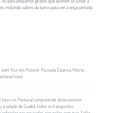
s, ou para pequenos grupos que querem se juntar a
s, incluindo safaris de barco para ver a onça-pintada.
t; start-Tour em Poconé; Pousada Estancia Vitoria,
ntanal hotel.
s tours no Pantanal compreende deslocamento
 a cidade de Cuiabá, todos os transportes,
 refeições nas pousadas, excursões com guia. Estão