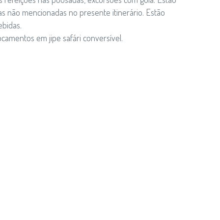
tas não mencionadas no presente itinerário. Estão
ebidas.
camentos em jipe safári conversível.
ticipantes para o início do tour: 8 pessoas.
 cada mês (excepto em Agosto e Setembro)