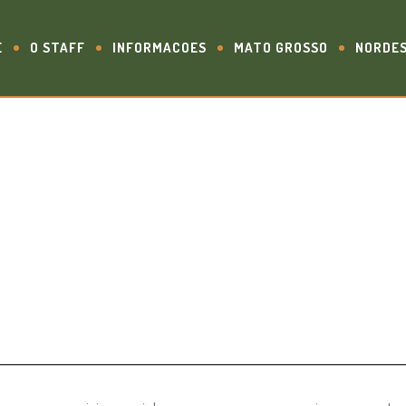
E
O STAFF
INFORMACOES
MATO GROSSO
NORDE
NTANAL 1