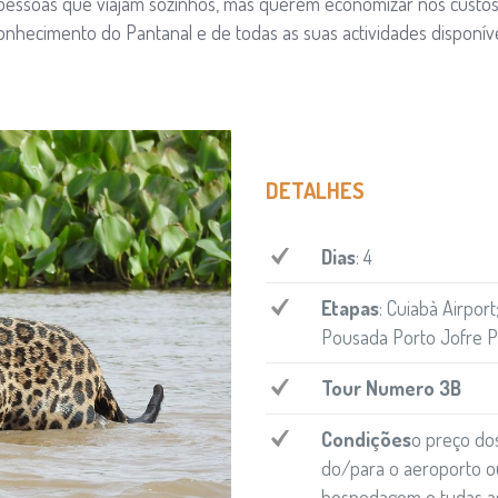
 pessoas que viajam sozinhos, mas querem economizar nos custo
onhecimento do Pantanal e de todas as suas actividades disponívei
DETALHES
Dias
: 4
Etapas
: Cuiabà Airpor
Pousada Porto Jofre Pa
Tour Numero 3B
C
o
ndições
o preço do
do/para o aeroporto ou
hospedagem e tudas as