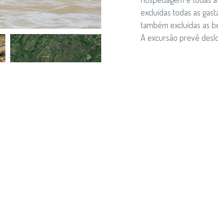
excluídas todas as gas
também excluídas as b
A excursão prevê deslo
Número mínimo de par
Saídas no dia 15 de